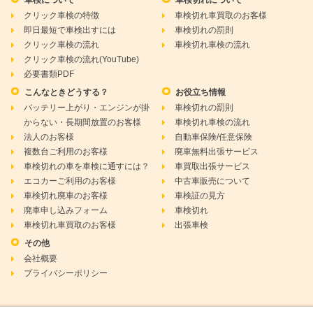
車検について
車検切れについて
クリック車検の特徴
車検切れ車買取のお客様
即日最短で車検出すには
車検切れの罰則
クリック車検の流れ
車検切れ車検の流れ
クリック車検の流れ(YouTube)
必要書類PDF
こんなときどうする？
お役立ち情報
バッテリー上がり・エンジンが掛
車検切れの罰則
からない・長期間放置のお客様
車検切れ車検の流れ
法人のお客様
自動車保険/任意保険
複数台ご利用のお客様
廃車無料出張サービス
車検切れの車を車検に通すには？
車買取出張サービス
エコカーご利用のお客様
中古車販売について
車検切れ廃車のお客様
車検証の見方
廃車申し込みフォーム
車検切れ
車検切れ車買取のお客様
出張車検
その他
会社概要
プライバシーポリシー
2019 © ACE Inc.