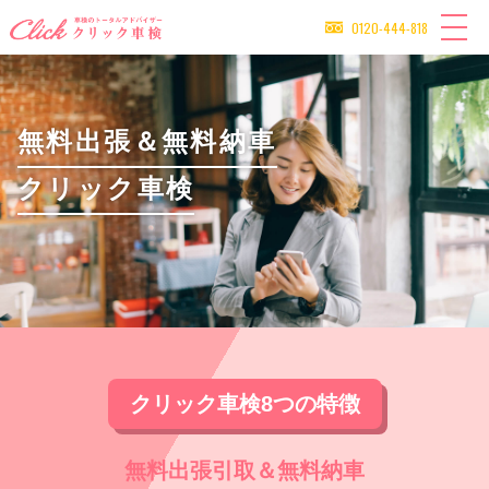
0120-444-818
無料出張＆無料納車
無料代車＆無料洗車
車検切れ対応なら
クリック車検
クリック車検
クリック車検
クリック車検8つの特徴
無料出張引取＆無料納車