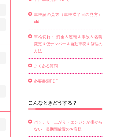
車検証の見方（車検満了日の見方）
old
車検切れ： 罰金＆運転＆事故＆名義
変更＆仮ナンバー＆自動車税＆修理の
方法
よくある質問
必要書類PDF
こんなときどうする？
バッテリー上がり・エンジンが掛から
ない・長期間放置のお客様