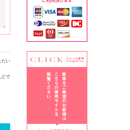
ただい
んどで