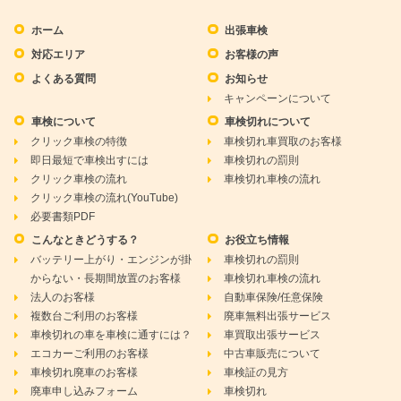
ホーム
出張車検
対応エリア
お客様の声
よくある質問
お知らせ
キャンペーンについて
車検について
車検切れについて
クリック車検の特徴
車検切れ車買取のお客様
即日最短で車検出すには
車検切れの罰則
クリック車検の流れ
車検切れ車検の流れ
クリック車検の流れ(YouTube)
必要書類PDF
こんなときどうする？
お役立ち情報
バッテリー上がり・エンジンが掛
車検切れの罰則
からない・長期間放置のお客様
車検切れ車検の流れ
法人のお客様
自動車保険/任意保険
複数台ご利用のお客様
廃車無料出張サービス
車検切れの車を車検に通すには？
車買取出張サービス
エコカーご利用のお客様
中古車販売について
車検切れ廃車のお客様
車検証の見方
廃車申し込みフォーム
車検切れ