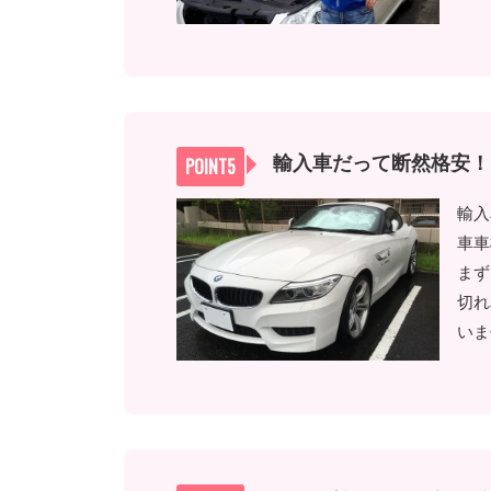
輸入車だって断然格安！
輸入
車車
まず
切れ
いま