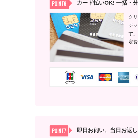
カード払いOK! 一括
クリ
ジッ
す。
定費
即日お伺い、当日お返し