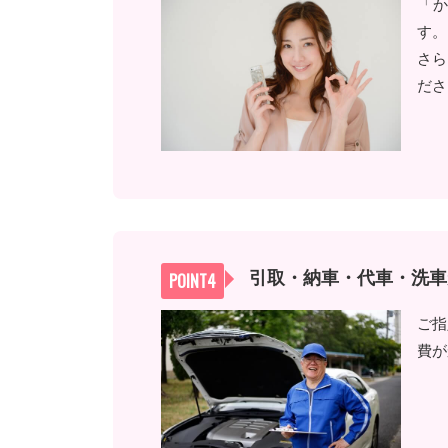
「
す。
さら
ださ
引取・納車・代車・洗車
ご指
費が