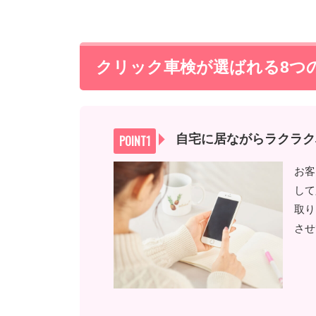
クリック車検が選ばれる8つ
自宅に居ながらラクラク
お客
して
取り
させ