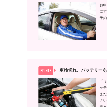
お申
にす
予約
車検切れ、バッテリーあ
「う
ッテ
まだ
さい
意と