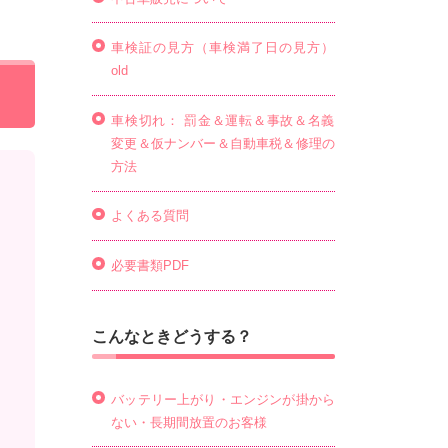
車検証の見方（車検満了日の見方）
old
車検切れ： 罰金＆運転＆事故＆名義
変更＆仮ナンバー＆自動車税＆修理の
方法
よくある質問
必要書類PDF
こんなときどうする？
バッテリー上がり・エンジンが掛から
ない・長期間放置のお客様